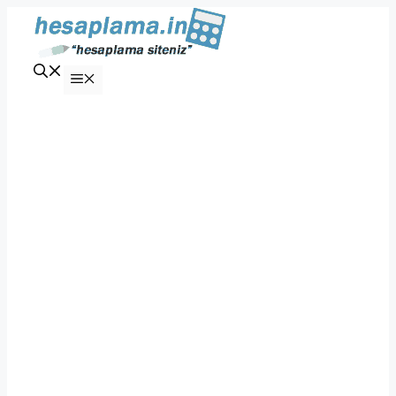
İçeriğe
atla
Menü