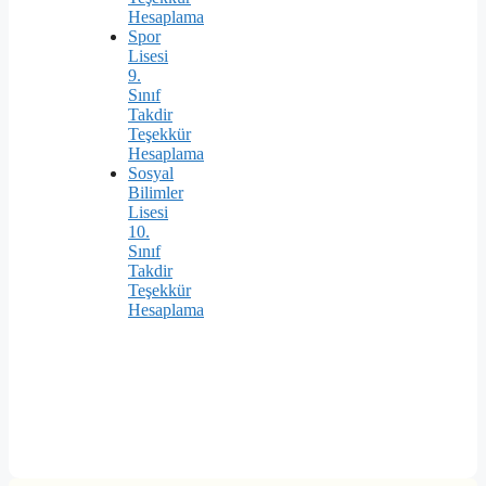
Hesaplama
Spor
Lisesi
9.
Sınıf
Takdir
Teşekkür
Hesaplama
Sosyal
Bilimler
Lisesi
10.
Sınıf
Takdir
Teşekkür
Hesaplama